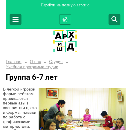
Перейти на полную версию
Главная
О нас
Студия
→
→
→
Учебная программа студии
Группа 6-7 лет
В лёгкой игровой
форме ребятам
прививаются
первые азы в
восприятии цвета
и формы, навыки
по работе с
графическими
материалами,