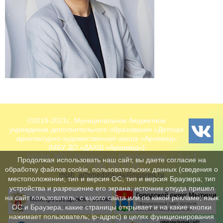
©2019-2021г., Муниципальное бюджетное
учреждение дополнительного образования «Детская
архитектурно-художественная школа «Архимед»
(МБУ ДО «ДАХШ «Архимед»)
141006, МО, г. Мытищи, ул. Белобородова, д. 9, к. 1
Продолжая использовать наш сайт, вы даете согласие на
+7 495 780 70 31
обработку файлов cookie, пользовательских данных (сведения о
mtsh_arhimedshkola@mosreg.ru
местоположении; тип и версия ОС; тип и версия Браузера; тип
устройства и разрешение его экрана; источник откуда пришел
на сайт пользователь; с какого сайта или по какой рекламе; язык
ОС и Браузера; какие страницы открывает и на какие кнопки
нажимает пользователь; ip-адрес) в целях функционирования