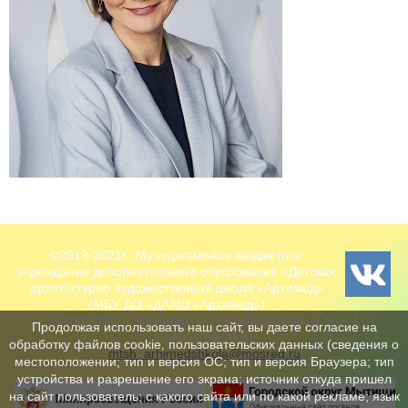
©2019-2021г., Муниципальное бюджетное
учреждение дополнительного образования «Детская
архитектурно-художественная школа «Архимед»
(МБУ ДО «ДАХШ «Архимед»)
141006, МО, г. Мытищи, ул. Белобородова, д. 9, к. 1
Продолжая использовать наш сайт, вы даете согласие на
+7 495 780 70 31
обработку файлов cookie, пользовательских данных (сведения о
mtsh_arhimedshkola@mosreg.ru
местоположении; тип и версия ОС; тип и версия Браузера; тип
устройства и разрешение его экрана; источник откуда пришел
на сайт пользователь; с какого сайта или по какой рекламе; язык