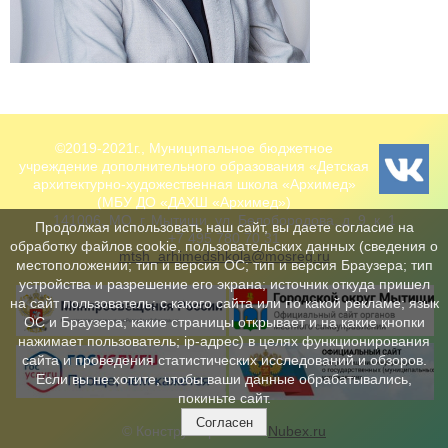
©2019-2021г., Муниципальное бюджетное
учреждение дополнительного образования «Детская
архитектурно-художественная школа «Архимед»
(МБУ ДО «ДАХШ «Архимед»)
141006, МО, г. Мытищи, ул. Белобородова, д. 9, к. 1
Продолжая использовать наш сайт, вы даете согласие на
+7 495 780 70 31
обработку файлов cookie, пользовательских данных (сведения о
mtsh_arhimedshkola@mosreg.ru
местоположении; тип и версия ОС; тип и версия Браузера; тип
устройства и разрешение его экрана; источник откуда пришел
на сайт пользователь; с какого сайта или по какой рекламе; язык
ОС и Браузера; какие страницы открывает и на какие кнопки
нажимает пользователь; ip-адрес) в целях функционирования
сайта и проведения статистических исследований и обзоров.
Если вы не хотите, чтобы ваши данные обрабатывались,
покиньте сайт.
Согласен
© Конструктор сайтов
Nubex.ru