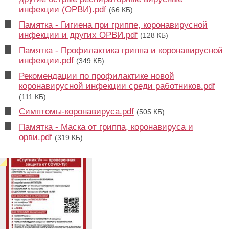
инфекции (ОРВИ).pdf
(66 КБ)
Памятка - Гигиена при гриппе, коронавирусной
инфекции и других ОРВИ.pdf
(128 КБ)
Памятка - Профилактика гриппа и коронавирусной
инфекции.pdf
(349 КБ)
Рекомендации по профилактике новой
коронавирусной инфекции среди работников.pdf
(111 КБ)
Симптомы-коронавируса.pdf
(505 КБ)
Памятка - Маска от гриппа, коронавируса и
орви.pdf
(319 КБ)