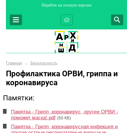
Перейти на полную версию
Главная
Безопасность
→
Профилактика ОРВИ, гриппа и
коронавируса
Памятки:
Памятка - Грипп, коронавирус, другие ОРВИ -
поможет маска!.pdf
(50 КБ)
Памятка - Грипп, коронавирусная инфекция и
другие острые респираторные вирусные