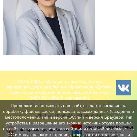
©2019-2021г., Муниципальное бюджетное
учреждение дополнительного образования «Детская
архитектурно-художественная школа «Архимед»
(МБУ ДО «ДАХШ «Архимед»)
141006, МО, г. Мытищи, ул. Белобородова, д. 9, к. 1
Продолжая использовать наш сайт, вы даете согласие на
+7 495 780 70 31
обработку файлов cookie, пользовательских данных (сведения о
mtsh_arhimedshkola@mosreg.ru
местоположении; тип и версия ОС; тип и версия Браузера; тип
устройства и разрешение его экрана; источник откуда пришел
на сайт пользователь; с какого сайта или по какой рекламе; язык
ОС и Браузера; какие страницы открывает и на какие кнопки