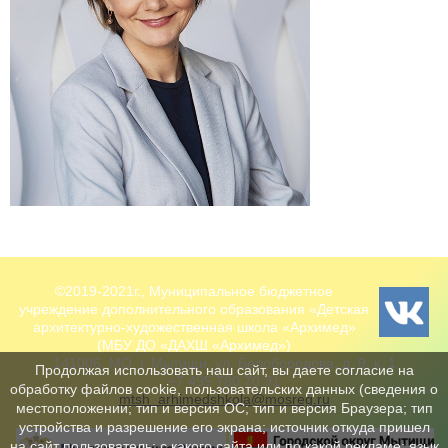
©2019-2021г., Муниципальное бюджетное
учреждение дополнительного образования «Детская
архитектурно-художественная школа «Архимед»
(МБУ ДО «ДАХШ «Архимед»)
141006, МО, г. Мытищи, ул. Белобородова, д. 9, к. 1
Продолжая использовать наш сайт, вы даете согласие на
+7 495 780 70 31
обработку файлов cookie, пользовательских данных (сведения о
mtsh_arhimedshkola@mosreg.ru
местоположении; тип и версия ОС; тип и версия Браузера; тип
устройства и разрешение его экрана; источник откуда пришел
на сайт пользователь; с какого сайта или по какой рекламе; язык