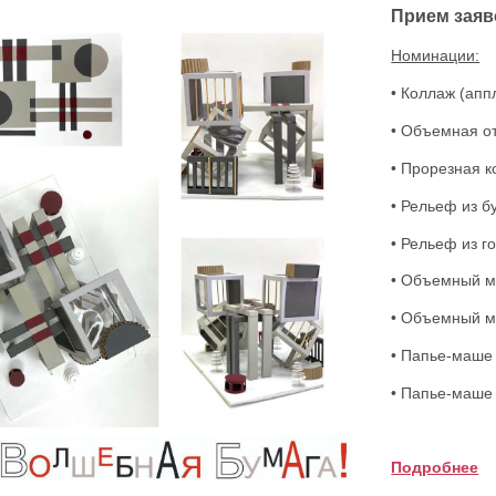
Прием заяв
Номинации:
• Коллаж (апп
• Объемная о
• Прорезная 
• Рельеф из б
• Рельеф из 
• Объемный м
• Объемный м
• Папье-маше
• Папье-маше 
Подробнее