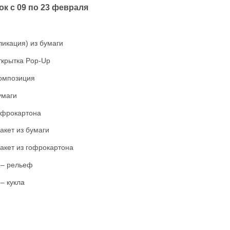
ок с 09 по 23 февраля
ликация) из бумаги
ткрытка Pop-Up
композиция
умаги
гофрокартона
акет из бумаги
акет из гофрокартона
 – рельеф
– кукла