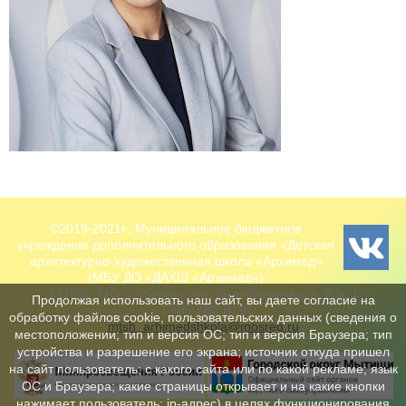
©2019-2021г., Муниципальное бюджетное
учреждение дополнительного образования «Детская
архитектурно-художественная школа «Архимед»
(МБУ ДО «ДАХШ «Архимед»)
141006, МО, г. Мытищи, ул. Белобородова, д. 9, к. 1
Продолжая использовать наш сайт, вы даете согласие на
+7 495 780 70 31
обработку файлов cookie, пользовательских данных (сведения о
mtsh_arhimedshkola@mosreg.ru
местоположении; тип и версия ОС; тип и версия Браузера; тип
устройства и разрешение его экрана; источник откуда пришел
на сайт пользователь; с какого сайта или по какой рекламе; язык
ОС и Браузера; какие страницы открывает и на какие кнопки
нажимает пользователь; ip-адрес) в целях функционирования