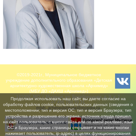
©2019-2021г., Муниципальное бюджетное
учреждение дополнительного образования «Детская
архитектурно-художественная школа «Архимед»
(МБУ ДО «ДАХШ «Архимед»)
141006, МО, г. Мытищи, ул. Белобородова, д. 9, к. 1
Продолжая использовать наш сайт, вы даете согласие на
+7 495 780 70 31
обработку файлов cookie, пользовательских данных (сведения о
mtsh_arhimedshkola@mosreg.ru
местоположении; тип и версия ОС; тип и версия Браузера; тип
устройства и разрешение его экрана; источник откуда пришел
на сайт пользователь; с какого сайта или по какой рекламе; язык
ОС и Браузера; какие страницы открывает и на какие кнопки
нажимает пользователь; ip-адрес) в целях функционирования