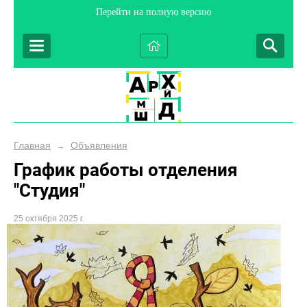
Перейти на полную версию
Главная
Объявления
→
График работы отделения
"Студия"
25 октября 2025 г.