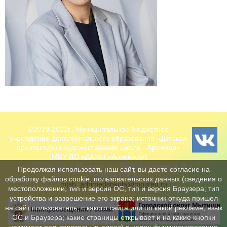
©2019-2021г., Муниципальное бюджетное
учреждение дополнительного образования «Детская
архитектурно-художественная школа «Архимед»
(МБУ ДО «ДАХШ «Архимед»)
141006, МО, г. Мытищи, ул. Белобородова, д. 9, к. 1
Продолжая использовать наш сайт, вы даете согласие на
+7 495 780 70 31
обработку файлов cookie, пользовательских данных (сведения о
mtsh_arhimedshkola@mosreg.ru
местоположении; тип и версия ОС; тип и версия Браузера; тип
устройства и разрешение его экрана; источник откуда пришел
на сайт пользователь; с какого сайта или по какой рекламе; язык
ОС и Браузера; какие страницы открывает и на какие кнопки