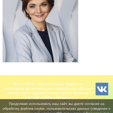
©2019-2021г., Муниципальное бюджетное
учреждение дополнительного образования «Детская
архитектурно-художественная школа «Архимед»
(МБУ ДО «ДАХШ «Архимед»)
141006, МО, г. Мытищи, ул. Белобородова, д. 9, к. 1
Продолжая использовать наш сайт, вы даете согласие на
+7 495 780 70 31
обработку файлов cookie, пользовательских данных (сведения о
mtsh_arhimedshkola@mosreg.ru