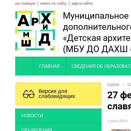
на главную
поиск по сайту
карта сайта
Муниципальное
дополнительног
«Детская архит
(МБУ ДО ДАХШ 
ГЛАВНАЯ
СВЕДЕНИЯ ОБ ОБРАЗОВА
Главная
→
Н
Версия для
27 ф
слабовидящих
слав
НОВОСТИ
2 марта 2020 г.
ОБЪЯВЛЕНИЯ