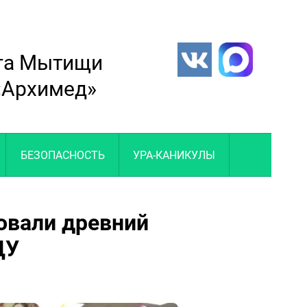
уга Мытищи
 «Архимед»
БЕЗОПАСНОСТЬ
УРА-КАНИКУЛЫ
овали древний
ЦУ