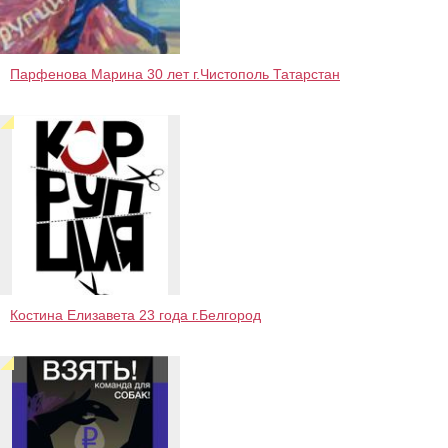
Парфенова Марина 30 лет г.Чистополь Татарстан
Костина Елизавета 23 года г.Белгород