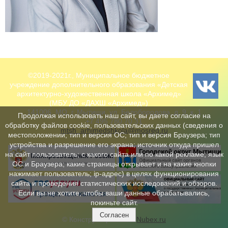
©2019-2021г., Муниципальное бюджетное
учреждение дополнительного образования «Детская
архитектурно-художественная школа «Архимед»
(МБУ ДО «ДАХШ «Архимед»)
141006, МО, г. Мытищи, ул. Белобородова, д. 9, к. 1
Продолжая использовать наш сайт, вы даете согласие на
+7 495 780 70 31
обработку файлов cookie, пользовательских данных (сведения о
mtsh_arhimedshkola@mosreg.ru
местоположении; тип и версия ОС; тип и версия Браузера; тип
устройства и разрешение его экрана; источник откуда пришел
на сайт пользователь; с какого сайта или по какой рекламе; язык
ОС и Браузера; какие страницы открывает и на какие кнопки
нажимает пользователь; ip-адрес) в целях функционирования
сайта и проведения статистических исследований и обзоров.
Если вы не хотите, чтобы ваши данные обрабатывались,
покиньте сайт.
Согласен
© Конструктор сайтов
Nubex.ru