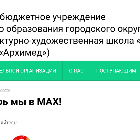
 бюджетное учреждение
о образования городского окр
ектурно-художественная школа
«Архимед»)
ТЕЛЬНОЙ ОРГАНИЗАЦИИ
О НАС
ПОСТУПАЮЩИМ
овости
рь мы в MAХ!
г.
яйтесь!