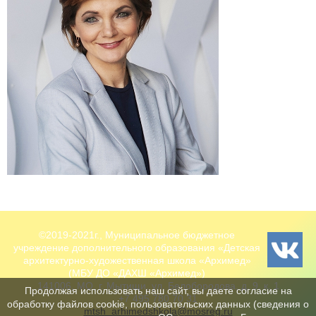
©2019-2021г., Муниципальное бюджетное
учреждение дополнительного образования «Детская
архитектурно-художественная школа «Архимед»
(МБУ ДО «ДАХШ «Архимед»)
141006, МО, г. Мытищи, ул. Белобородова, д. 9, к. 1
Продолжая использовать наш сайт, вы даете согласие на
+7 495 780 70 31
обработку файлов cookie, пользовательских данных (сведения о
mtsh_arhimedshkola@mosreg.ru