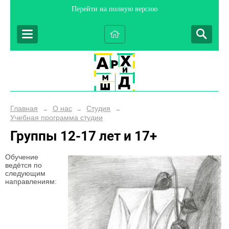
Перейти на полную версию
Главная
О нас
Студия
→
→
→
Учебная программа студии
Группы 12-17 лет и 17+
Обучение
ведётся по
следующим
направлениям: