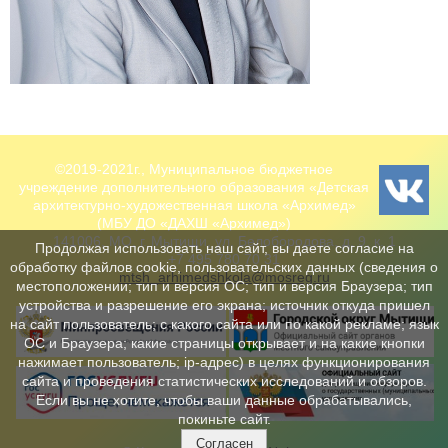
©2019-2021г., Муниципальное бюджетное
учреждение дополнительного образования «Детская
архитектурно-художественная школа «Архимед»
(МБУ ДО «ДАХШ «Архимед»)
141006, МО, г. Мытищи, ул. Белобородова, д. 9, к. 1
Продолжая использовать наш сайт, вы даете согласие на
+7 495 780 70 31
обработку файлов cookie, пользовательских данных (сведения о
mtsh_arhimedshkola@mosreg.ru
местоположении; тип и версия ОС; тип и версия Браузера; тип
устройства и разрешение его экрана; источник откуда пришел
на сайт пользователь; с какого сайта или по какой рекламе; язык
ОС и Браузера; какие страницы открывает и на какие кнопки
нажимает пользователь; ip-адрес) в целях функционирования
сайта и проведения статистических исследований и обзоров.
Если вы не хотите, чтобы ваши данные обрабатывались,
покиньте сайт.
Согласен