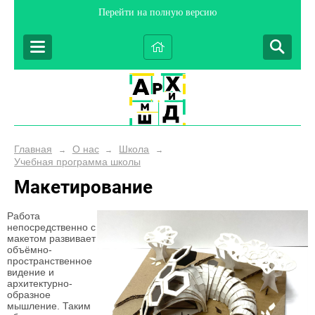
Перейти на полную версию
Главная
О нас
Школа
→
→
→
Учебная программа школы
Макетирование
Работа
непосредственно с
макетом развивает
объёмно-
пространственное
видение и
архитектурно-
образное
мышление. Таким