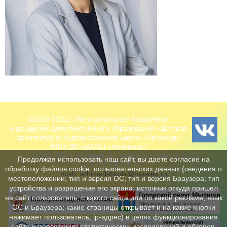
©2019-2021г., Муниципальное бюджетное
учреждение дополнительного образования «Детская
архитектурно-художественная школа «Архимед»
(МБУ ДО «ДАХШ «Архимед»)
141006, МО, г. Мытищи, ул. Белобородова, д. 9, к. 1
Продолжая использовать наш сайт, вы даете согласие на
+7 495 780 70 31
обработку файлов cookie, пользовательских данных (сведения о
mtsh_arhimedshkola@mosreg.ru
местоположении; тип и версия ОС; тип и версия Браузера; тип
устройства и разрешение его экрана; источник откуда пришел
на сайт пользователь; с какого сайта или по какой рекламе; язык
ОС и Браузера; какие страницы открывает и на какие кнопки
нажимает пользователь; ip-адрес) в целях функционирования
сайта и проведения статистических исследований и обзоров.