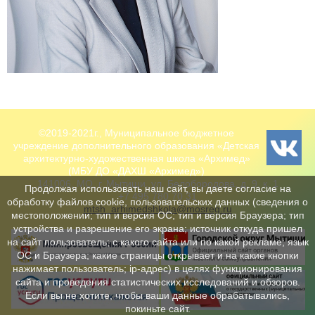
©2019-2021г., Муниципальное бюджетное
учреждение дополнительного образования «Детская
архитектурно-художественная школа «Архимед»
(МБУ ДО «ДАХШ «Архимед»)
141006, МО, г. Мытищи, ул. Белобородова, д. 9, к. 1
Продолжая использовать наш сайт, вы даете согласие на
+7 495 780 70 31
обработку файлов cookie, пользовательских данных (сведения о
mtsh_arhimedshkola@mosreg.ru
местоположении; тип и версия ОС; тип и версия Браузера; тип
устройства и разрешение его экрана; источник откуда пришел
на сайт пользователь; с какого сайта или по какой рекламе; язык
ОС и Браузера; какие страницы открывает и на какие кнопки
нажимает пользователь; ip-адрес) в целях функционирования
сайта и проведения статистических исследований и обзоров.
Если вы не хотите, чтобы ваши данные обрабатывались,
покиньте сайт.