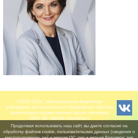
©2019-2021г., Муниципальное бюджетное
учреждение дополнительного образования «Детская
архитектурно-художественная школа «Архимед»
(МБУ ДО «ДАХШ «Архимед»)
141006, МО, г. Мытищи, ул. Белобородова, д. 9, к. 1
Продолжая использовать наш сайт, вы даете согласие на
+7 495 780 70 31
обработку файлов cookie, пользовательских данных (сведения о
mtsh_arhimedshkola@mosreg.ru
местоположении; тип и версия ОС; тип и версия Браузера; тип