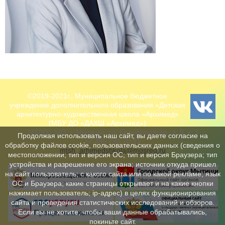
©2019-2021г., Муниципальное бюджетное
учреждение дополнительного образования «Детская
архитектурно-художественная школа «Архимед»
(МБУ ДО «ДАХШ «Архимед»)
141006, МО, г. Мытищи, ул. Белобородова, д. 9, к. 1
Продолжая использовать наш сайт, вы даете согласие на
+7 495 780 70 31
обработку файлов cookie, пользовательских данных (сведения о
mtsh_arhimedshkola@mosreg.ru
местоположении; тип и версия ОС; тип и версия Браузера; тип
устройства и разрешение его экрана; источник откуда пришел
на сайт пользователь; с какого сайта или по какой рекламе; язык
ОС и Браузера; какие страницы открывает и на какие кнопки
нажимает пользователь; ip-адрес) в целях функционирования
сайта и проведения статистических исследований и обзоров.
Если вы не хотите, чтобы ваши данные обрабатывались,
покиньте сайт.