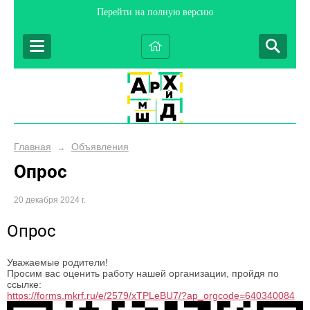
Перейти на полную версию
Главная
Объявления
→
Опрос
20 декабря 2024 г.
Опрос
Уважаемые родители!
Просим вас оценить работу нашей организации, пройдя по
ссылке:
https://forms.mkrf.ru/e/2579/xTPLeBU7/?ap_orgcode=640340084