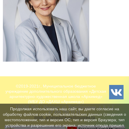
©2019-2021г., Муниципальное бюджетное
учреждение дополнительного образования «Детская
архитектурно-художественная школа «Архимед»
(МБУ ДО «ДАХШ «Архимед»)
141006, МО, г. Мытищи, ул. Белобородова, д. 9, к. 1
Продолжая использовать наш сайт, вы даете согласие на
+7 495 780 70 31
обработку файлов cookie, пользовательских данных (сведения о
mtsh_arhimedshkola@mosreg.ru
местоположении; тип и версия ОС; тип и версия Браузера; тип
устройства и разрешение его экрана; источник откуда пришел