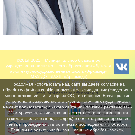
©2019-2021г., Муниципальное бюджетное
учреждение дополнительного образования «Детская
архитектурно-художественная школа «Архимед»
(МБУ ДО «ДАХШ «Архимед»)
141006, МО, г. Мытищи, ул. Белобородова, д. 9, к. 1
Продолжая использовать наш сайт, вы даете согласие на
+7 495 780 70 31
обработку файлов cookie, пользовательских данных (сведения о
mtsh_arhimedshkola@mosreg.ru
местоположении; тип и версия ОС; тип и версия Браузера; тип
устройства и разрешение его экрана; источник откуда пришел
на сайт пользователь; с какого сайта или по какой рекламе; язык
ОС и Браузера; какие страницы открывает и на какие кнопки
нажимает пользователь; ip-адрес) в целях функционирования
сайта и проведения статистических исследований и обзоров.
Если вы не хотите, чтобы ваши данные обрабатывались,