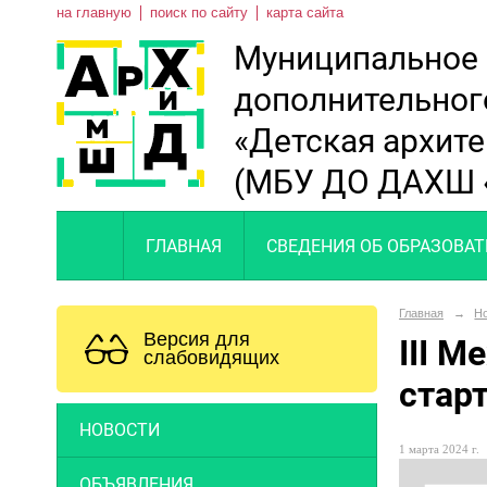
на главную
поиск по сайту
карта сайта
Муниципальное
дополнительног
«Детская архит
(МБУ ДО ДАХШ 
ГЛАВНАЯ
СВЕДЕНИЯ ОБ ОБРАЗОВА
Главная
→
Н
Версия для
III 
слабовидящих
стар
НОВОСТИ
1 марта 2024 г.
ОБЪЯВЛЕНИЯ