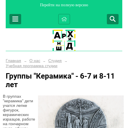
Перейти на полную версию
Главная
О нас
Студия
→
→
→
Учебная программа студии
Группы "Керамика" - 6-7 и 8-11
лет
В группах
"керамика" дети
учатся лепке
фигурок,
керамических
изразцов, работе
на гончарном